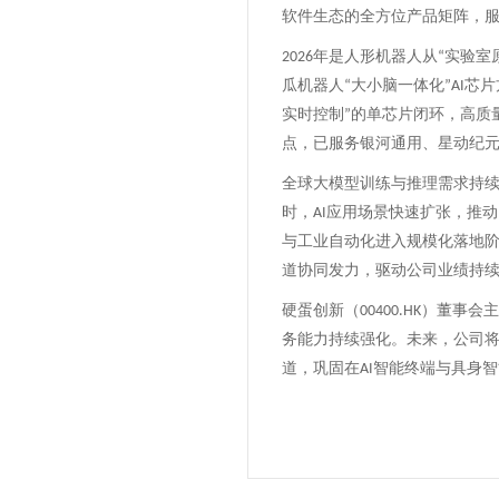
软件生态的全方位产品矩阵，
年是人形机器人从
实验室
2026
“
瓜机器人
大小脑一体化
芯片
“
”AI
实时控制
的单芯片闭环，高质
”
点
，
已服务银河通用、星动纪
全球大模型训练与推理需求持
时，
应用场景快速扩张，推动
AI
与工业自动化进入规模化落地
道协同发力，驱动公司业绩持
硬蛋创新（
）董事会主
00400.HK
务能力持续强化。未来，公司
道，巩固在
智能终端与具身智
AI