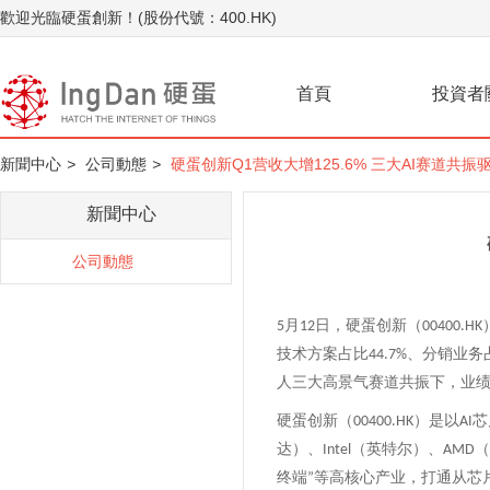
歡迎光臨硬蛋創新！(股份代號：400.HK)
首頁
投資者
新聞中心
>
公司動態
>
硬蛋创新Q1营收大增125.6% 三大AI赛道共振
新聞中心
公司動態
月
日，硬蛋创新（
5
12
00400.HK
技术方案占比
、分销业务
44.7%
人三大高景气赛道共振下，业
硬蛋创新（
）
是以
芯
00400.HK
AI
达）、
（英特尔）、
（
Intel
AMD
终端
等高核心产业，打通从芯
”