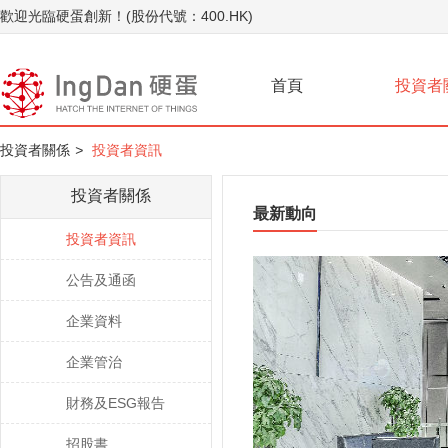
歡迎光臨硬蛋創新！(股份代號：400.HK)
首頁
投資者
投資者關係
>
投資者資訊
投資者關係
最新動向
投資者資訊
公告及通函
企業資料
企業管治
財務及ESG報告
招股書